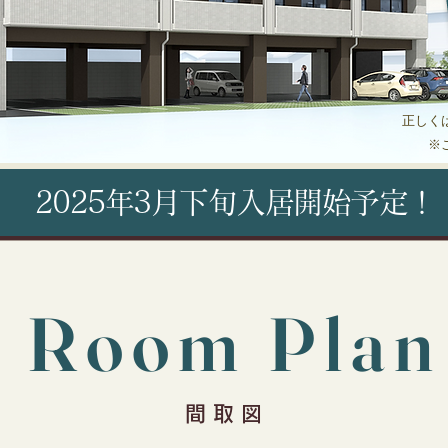
正しく
​
2025年3月下旬入居開始予定！
Room Plan
間 取 図