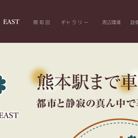
間取図
​ギャラリー
​周辺環境
設