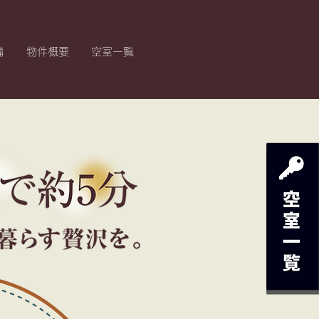
備
​物件概要
​空室一覧