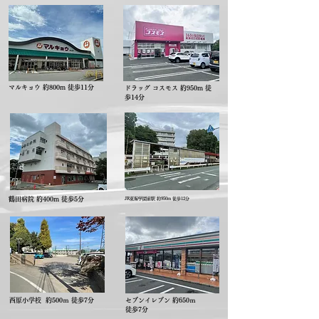
マルキョウ 約800m 徒歩11分
ドラッグ コスモス 約950m 徒
歩14分
鶴田病院 約400m 徒歩5分
JR東海学園前駅 約950m 徒歩12分
西原小学校 約500ｍ 徒歩7分
セブンイレブン 約650ｍ
徒歩7分