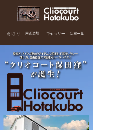
​周辺環境
​ギャラリー
​空室一覧
間取り